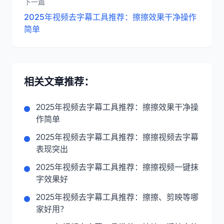
下一篇
2025年视频去字幕工具推荐：擦擦效果干净操作
简单
相关文章推荐：
2025年视频去字幕工具推荐：擦擦效果干净操
作简单
2025年视频去字幕工具推荐：擦擦视频去字幕
表现突出
2025年视频去字幕工具推荐：擦擦视频一键抹
字效果好
2025年视频去字幕工具推荐：擦擦、剪映等哪
家好用？