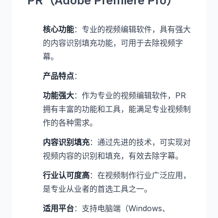
PR（Adobe Premiere Pro）
核心功能
：专业的视频编辑软件，具有强大
的内容识别填充功能，可用于去除视频字
幕。
产品特点
：
功能强大
：作为专业的视频编辑软件，PR
拥有丰富的功能和工具，能满足专业视频制
作的各种需求。
内容识别填充
：通过先进的技术，可实现对
视频内容的识别和填充，有效去除字幕。
行业认可度高
：在视频制作行业广泛应用，
是专业从业者的首选工具之一。
适用平台
：支持电脑端（Windows、