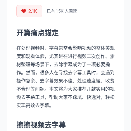
2.1K
已有 1.5K 人阅读
开篇痛点锚定
在处理视频时，字幕常常会影响视频的整体美观
度和观看体验，尤其是在进行视频二次创作、素
材整理等场景下，去除字幕成为了一项必要操
作。然而，很多人在寻找去字幕工具时，会遇到
操作复杂、去字幕效果不佳、处理速度慢、收费
不合理等问题。本文将为大家推荐几款实用的视
频去字幕工具，帮助大家不踩坑、快选对，轻松
实现高效去字幕。
擦擦视频去字幕