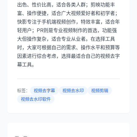
出色、性价比高，适合各类人群；剪映功能丰
富、操作便捷，适合广大视频爱好者和初学者；
快影专注于手机端视频创作，特效丰富，适合年
轻用户；PR则是专业视频制作的首选，功能强
大但操作复杂，适合专业从业者。在选择工具
时，大家可根据自己的需求、操作水平和预算等
因素进行综合考虑，选择最适合自己的视频去字
幕工具。
标签：
视频去字幕
视频去水印
视频剪辑
视频去水印软件