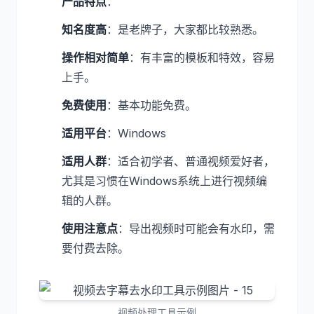
产品特点
：
知名度高
：是老牌子，大家都比较熟悉。
操作相对简单
：有丰富的模板和特效，容易
上手。
免费使用
：基本功能免费。
适用平台
：Windows
适用人群
：适合初学者、普通视频爱好者，
尤其是习惯在Windows系统上进行视频编
辑的人群。
使用注意点
：导出视频时可能会有水印，需
要付费去除。
视频处理工具示例