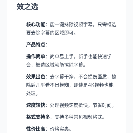
效之选
核心功能
：能一键抹除视频字幕，只需框选
要去除字幕的区域即可。
产品特点
：
操作简单
：简单易上手，新手也能快速学
会，框选区域就能擦除字幕。
效果出色
：去字幕干净，不会损伤画质，擦
除后几乎看不出模糊，即使是4K视频也能
处理。
速度较快
：处理视频速度挺快，节省时间。
格式支持多
：支持多种常见视频格式。
性价比高
：价格实惠。