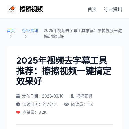
擦擦视频
首页
行业资讯
首页
行业资讯
2025年视频去字幕工具推荐：擦擦视频一键
搞定效果好
2025年视频去字幕工具
推荐：擦擦视频一键搞定
效果好
发布日期：2026/03/10
擦擦视频
阅读时间：约7分钟
阅读量：1.1K
点赞量：3.2K