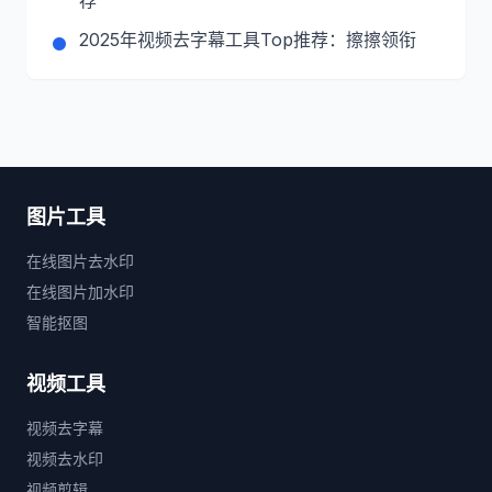
荐
2025年视频去字幕工具Top推荐：擦擦领衔
图片工具
在线图片去水印
在线图片加水印
智能抠图
视频工具
视频去字幕
视频去水印
视频剪辑