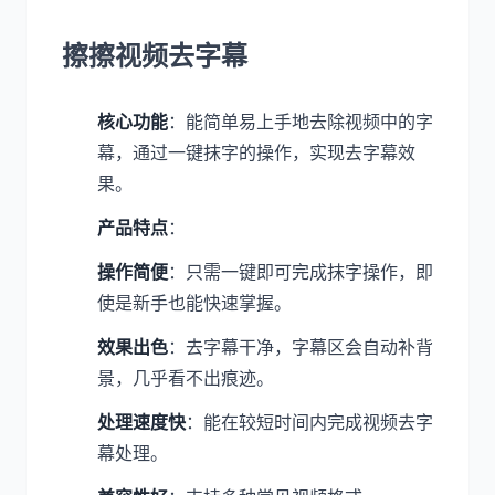
擦擦视频去字幕
核心功能
：能简单易上手地去除视频中的字
幕，通过一键抹字的操作，实现去字幕效
果。
产品特点
：
操作简便
：只需一键即可完成抹字操作，即
使是新手也能快速掌握。
效果出色
：去字幕干净，字幕区会自动补背
景，几乎看不出痕迹。
处理速度快
：能在较短时间内完成视频去字
幕处理。