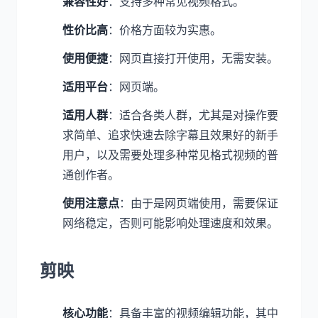
兼容性好
：支持多种常见视频格式。
性价比高
：价格方面较为实惠。
使用便捷
：网页直接打开使用，无需安装。
适用平台
：网页端。
适用人群
：适合各类人群，尤其是对操作要
求简单、追求快速去除字幕且效果好的新手
用户，以及需要处理多种常见格式视频的普
通创作者。
使用注意点
：由于是网页端使用，需要保证
网络稳定，否则可能影响处理速度和效果。
剪映
核心功能
：具备丰富的视频编辑功能，其中