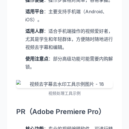
操作便捷
：操作步骤相对简单，容易掌握。
适用平台
：主要支持手机端（Android、
iOS）。
适用人群
：适合手机端操作的视频爱好者，
尤其是学生和年轻群体，方便随时随地进行
视频去字幕和编辑。
使用注意点
：部分高级功能可能需要内购解
锁。
视频处理工具示例
PR（Adobe Premiere Pro）
核心功能
：专业的视频编辑软件，可进行精