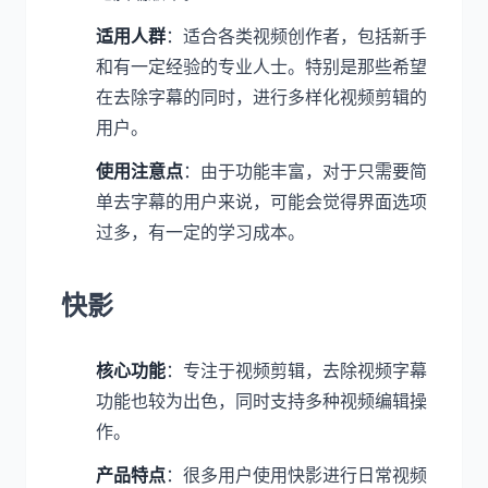
适用人群
：适合各类视频创作者，包括新手
和有一定经验的专业人士。特别是那些希望
在去除字幕的同时，进行多样化视频剪辑的
用户。
使用注意点
：由于功能丰富，对于只需要简
单去字幕的用户来说，可能会觉得界面选项
过多，有一定的学习成本。
快影
核心功能
：专注于视频剪辑，去除视频字幕
功能也较为出色，同时支持多种视频编辑操
作。
产品特点
：很多用户使用快影进行日常视频