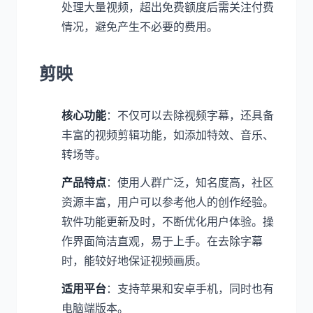
处理大量视频，超出免费额度后需关注付费
情况，避免产生不必要的费用。
剪映
核心功能
：不仅可以去除视频字幕，还具备
丰富的视频剪辑功能，如添加特效、音乐、
转场等。
产品特点
：使用人群广泛，知名度高，社区
资源丰富，用户可以参考他人的创作经验。
软件功能更新及时，不断优化用户体验。操
作界面简洁直观，易于上手。在去除字幕
时，能较好地保证视频画质。
适用平台
：支持苹果和安卓手机，同时也有
电脑端版本。