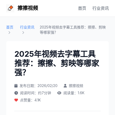
擦擦视频
首页
行业资讯
首页
行业资讯
2025年视频去字幕工具推荐：擦擦、剪映
等哪家强？
2025年视频去字幕工具
推荐：擦擦、剪映等哪家
强？
发布日期：2026/02/20
擦擦视频
阅读时间：约7分钟
阅读量：1.6K
点赞量：4.1K