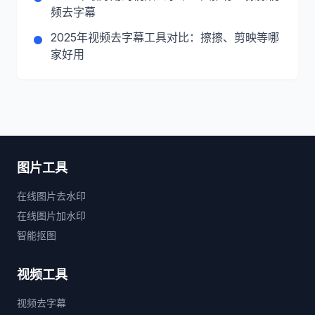
频去字幕
2025年视频去字幕工具对比：擦擦、剪映等哪
家好用
图片工具
在线图片去水印
在线图片加水印
智能抠图
视频工具
视频去字幕