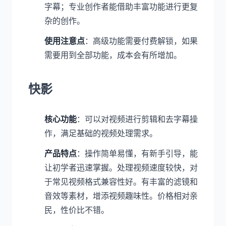
字幕；专业创作者能借助丰富功能进行更复
杂的创作。
使用注意点
：高级功能需要付费解锁，如果
需要用到全部功能，成本会有所增加。
快影
核心功能
：可以对视频进行剪辑和去字幕操
作，满足基础的视频处理需求。
产品特点
：操作简单易懂，有新手引导，能
让初学者迅速掌握。处理视频速度较快，对
于常见视频格式兼容性好。有丰富的滤镜和
音效等素材，增添视频趣味性。价格相对亲
民，性价比不错。