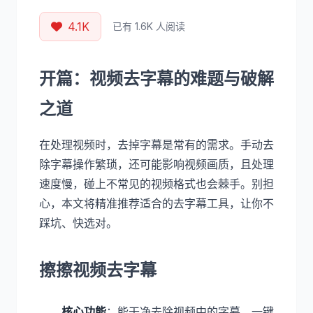
4.1K
已有 1.6K 人阅读
开篇：视频去字幕的难题与破解
之道
在处理视频时，去掉字幕是常有的需求。手动去
除字幕操作繁琐，还可能影响视频画质，且处理
速度慢，碰上不常见的视频格式也会棘手。别担
心，本文将精准推荐适合的去字幕工具，让你不
踩坑、快选对。
擦擦视频去字幕
核心功能
：能干净去除视频中的字幕，一键