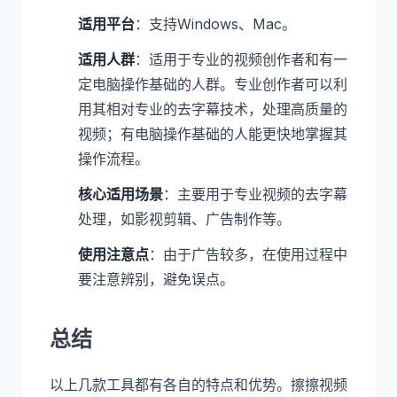
适用平台
：支持Windows、Mac。
适用人群
：适用于专业的视频创作者和有一
定电脑操作基础的人群。专业创作者可以利
用其相对专业的去字幕技术，处理高质量的
视频；有电脑操作基础的人能更快地掌握其
操作流程。
核心适用场景
：主要用于专业视频的去字幕
处理，如影视剪辑、广告制作等。
使用注意点
：由于广告较多，在使用过程中
要注意辨别，避免误点。
总结
以上几款工具都有各自的特点和优势。擦擦视频