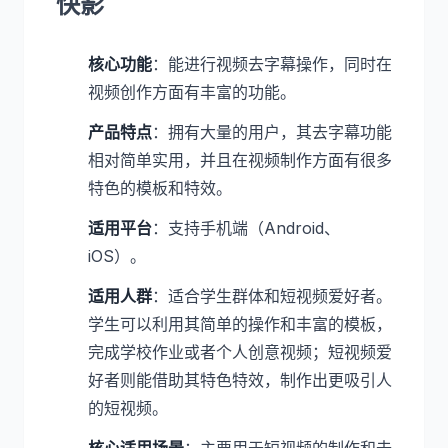
快影
核心功能
：能进行视频去字幕操作，同时在
视频创作方面有丰富的功能。
产品特点
：拥有大量的用户，其去字幕功能
相对简单实用，并且在视频制作方面有很多
特色的模板和特效。
适用平台
：支持手机端（Android、
iOS）。
适用人群
：适合学生群体和短视频爱好者。
学生可以利用其简单的操作和丰富的模板，
完成学校作业或者个人创意视频；短视频爱
好者则能借助其特色特效，制作出更吸引人
的短视频。