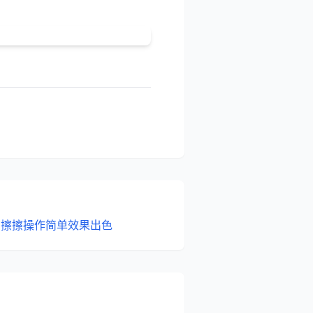
：擦擦操作简单效果出色