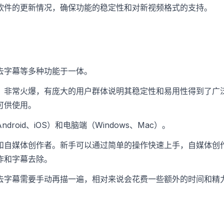
软件的更新情况，确保功能的稳定性和对新视频格式的支持。
去字幕等多种功能于一体。
，非常火爆，有庞大的用户群体说明其稳定性和易用性得到了广
可供使用。
droid、iOS）和电脑端（Windows、Mac）。
和自媒体创作者。新手可以通过简单的操作快速上手，自媒体创
作和字幕去除。
去字幕需要手动再描一遍，相对来说会花费一些额外的时间和精