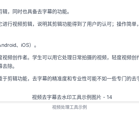
剪辑，同时也具备去字幕的功能。
它进行视频剪辑，说明其剪辑功能得到了用户的认可；操作简单
droid、iOS）。
度视频创作者。学生可以用它处理日常拍摄的视频，轻度视频创
幕去除。
重于剪辑功能，去字幕的精准度和专业性可能不如一些专门的去
视频处理工具示例