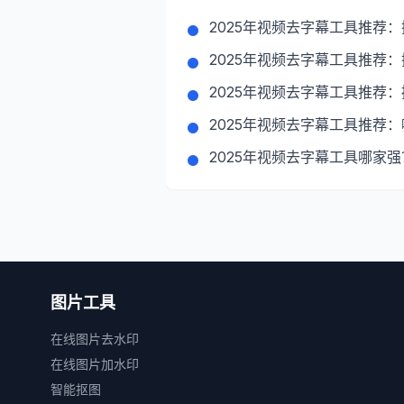
2025年视频去字幕工具推荐
2025年视频去字幕工具推荐
2025年视频去字幕工具推荐
2025年视频去字幕工具推荐
2025年视频去字幕工具哪家
图片工具
在线图片去水印
在线图片加水印
智能抠图