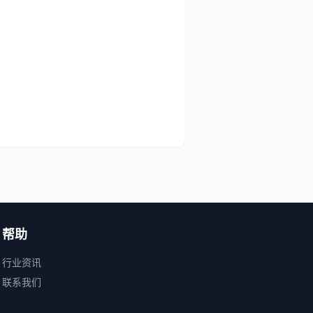
帮助
行业资讯
联系我们