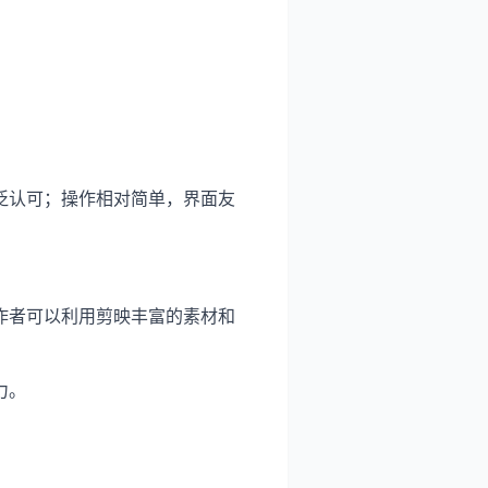
泛认可；操作相对简单，界面友
作者可以利用剪映丰富的素材和
力。