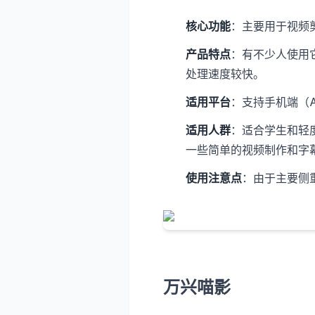
核心功能
：主要用于视频
产品特点
：有不少人使用
处理速度较快。
适用平台
：支持手机端（An
适用人群
：适合学生和轻
一些简单的视频制作和字
使用注意点
：由于主要侧
万兴喵影